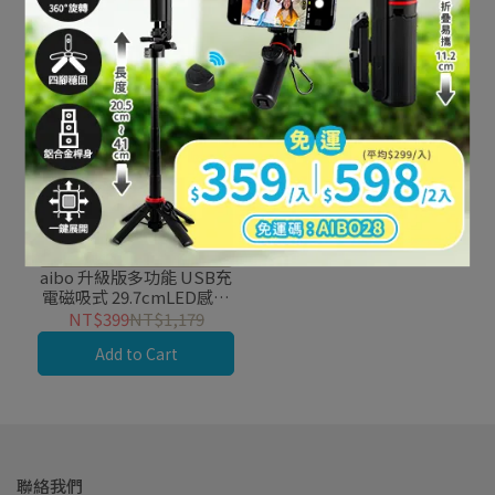
人體+感光，雙重感應自動
亮燈
aibo 升級版多功能 USB充
電磁吸式 29.7cmLED感應
燈管
NT$399
NT$1,179
Add to Cart
聯絡我們