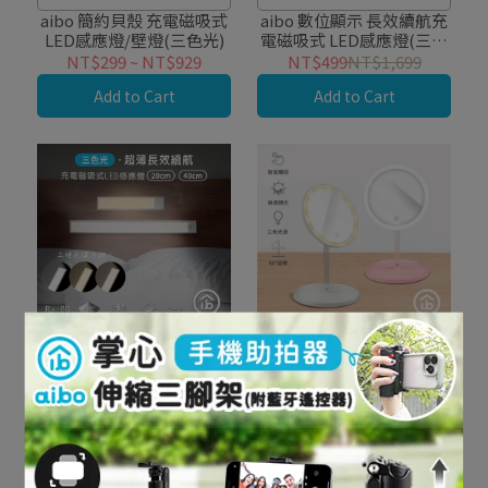
廣角感應
aibo 簡約貝殼 充電磁吸式
aibo 數位顯示 長效續航充
LED感應燈/壁燈(三色光)
電磁吸式 LED感應燈(三色
光)
NT$299
~
NT$929
NT$499
NT$1,699
Add to Cart
Add to Cart
兩種亮燈模式，120度廣角
～冷暖光源一觸即亮，上妝
感應
不摸黑！～
aibo 三色光 超薄長效續航
aibo USB充電式 觸控LED
充電磁吸式 LED感應燈
補光化妝鏡 (三色光)
NT$369
~
NT$469
NT$399
NT$1,199
Add to Cart
Add to Cart