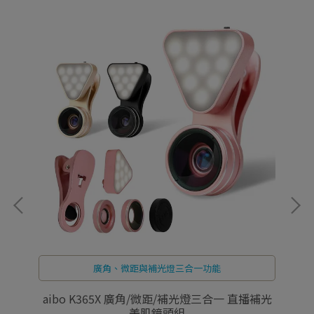
廣角、微距與補光燈三合一功能
頭組
aibo K365X 廣角/微距/補光燈三合一 直播補光
a
美肌鏡頭組