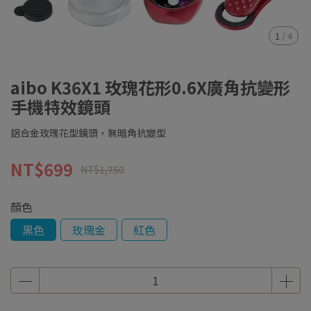
1
/
4
aibo K36X1 玫瑰花形0.6X廣角抗變形
手機特效鏡頭
鋁合金玫瑰花型鏡頭，無暗角抗變型
NT$699
NT$1,750
顏色
黑色
玫瑰金
紅色