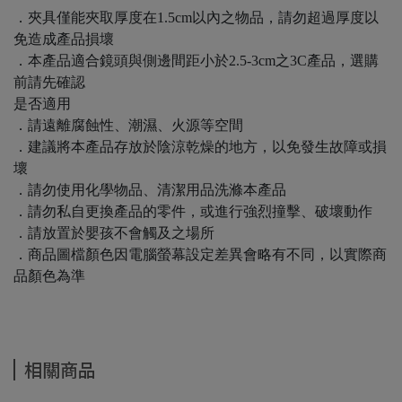
．夾具僅能夾取厚度在1.5cm以內之物品，請勿超過厚度以
免造成產品損壞
．本產品適合鏡頭與側邊間距小於2.5-3cm之3C產品，選購
前請先確認
是否適用
．請遠離腐蝕性、潮濕、火源等空間
．建議將本產品存放於陰涼乾燥的地方，以免發生故障或損
壞
．請勿使用化學物品、清潔用品洗滌本產品
．請勿私自更換產品的零件，或進行強烈撞擊、破壞動作
．請放置於嬰孩不會觸及之場所
．商品圖檔顏色因電腦螢幕設定差異會略有不同，以實際商
品顏色為準
相關商品