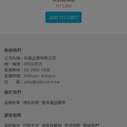
NT$399
ADD TO CART
聯絡我們
公司名稱：鈞嵐企業有限公司
統一編號：89583915
客服專線：02-2900-7438
客服時間：9:00am - 6:00pm
信         箱：aibo@aibo.com.tw
關於我們
品牌故事
隱私政策
會員權益聲明
顧客服務
我的帳戶
付款方式
退換貨需知
常見問題
連絡我們