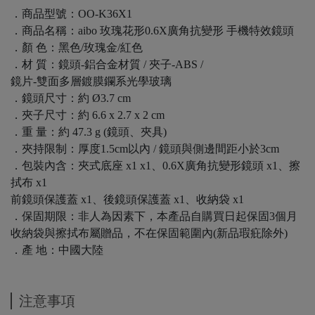
．商品型號：OO-K36X1
．商品名稱：aibo 玫瑰花形0.6X廣角抗變形 手機特效鏡頭
．顏 色：黑色/玫瑰金/紅色
．材 質：鏡頭-鋁合金材質 / 夾子-ABS /
鏡片-雙面多層鍍膜鑭系光學玻璃
．鏡頭尺寸：約 Ø3.7 cm
．夾子尺寸：約 6.6 x 2.7 x 2 cm
．重 量：約 47.3 g (鏡頭、夾具)
．夾持限制：厚度1.5cm以內 / 鏡頭與側邊間距小於3cm
．包裝內含：夾式底座 x1 x1、0.6X廣角抗變形鏡頭 x1、擦
拭布 x1
前鏡頭保護蓋 x1、後鏡頭保護蓋 x1、收納袋 x1
．保固期限：非人為因素下，本產品自購買日起保固3個月
收納袋與擦拭布屬贈品，不在保固範圍內(新品瑕疪除外)
．產 地：中國大陸
注意事項