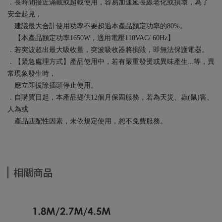
．長時間接近滿載或超載使用，容易加速延長線老化或損壞，為了
安全起見，
建議最大合計使用功率不要超過本產品額定功率的80%。
【本產品額定功率1650W，適用電壓110VAC/ 60Hz】
．若突波超出最大吸收量，突波吸收器將損毀，即無法保護電器。
．【緊急處理方式】產品使用中，若有嚴重發燙或異味產生...等，異
常現象發生時，
應立即拔除插頭停止使用。
．自購買日起，本產品提供12個月保固服務，若為天災、蟲(鼠)害、
人為或
產品匹配性因素，未依規定使用，恕不免費服務。
相關商品