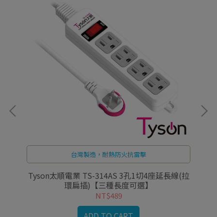
台灣製造，耐熱防火抗雷擊
1切
Tyson太順電業 TS-314AS 3孔1切4座延長線(拉
太
環扁插)【三種長度可選】
NT$489
ADD TO CART