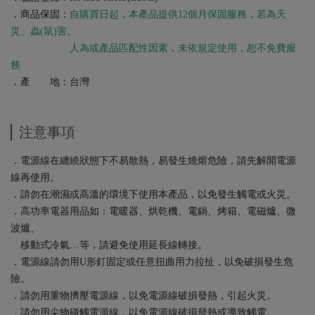
．商品保固：
自購買日起，本產品提供12個月保固服務，若為天
災、蟲(鼠)害、
人為或產品匹配性因素，未依規定使用，恕不免費服
務
．產 地：台灣
注意事項
．電源線在纏繞狀態下不易散熱，易發生燒熔危險，請先解開電源
線再使用。
．請勿在潮濕或高溫的環境下使用本產品，以免發生觸電或火災。
．高功率電器用品如：電暖器、烘乾機、電鍋、烤箱、電磁爐、微
波爐、
移動式冷氣…等，請避免使用延長線轉接。
．電源線請勿用U形釘固定或任意扭曲用力拉扯，以免破損發生危
險。
．請勿用重物擠壓電源線，以免電源線破損發熱，引起火災。
．請勿用尖物碰觸電源線，以免電源線破損發熱或導致觸電。