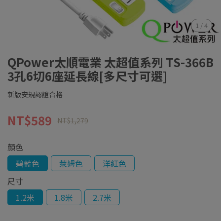
1
/
4
QPower太順電業 太超值系列 TS-366B
3孔6切6座延長線[多尺寸可選]
新版安規認證合格
NT$589
NT$1,279
顏色
碧藍色
萊姆色
洋紅色
尺寸
1.2米
1.8米
2.7米