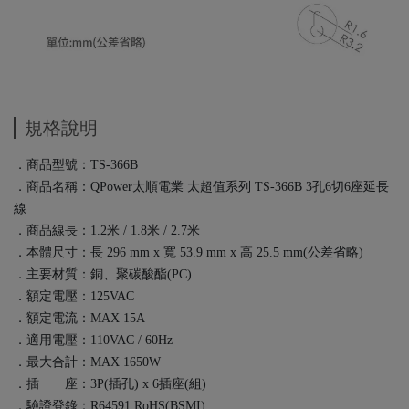
規格說明
．商品型號：TS-366B
．商品名稱：QPower太順電業 太超值系列 TS-366B 3孔6切6座延長
線
．商品線長：1.2米 / 1.8米 / 2.7米
．本體尺寸：長 296 mm x 寬 53.9 mm x 高 25.5 mm(公差省略)
．主要材質：銅、聚碳酸酯(PC)
．額定電壓：125VAC
．額定電流：MAX 15A
．適用電壓：110VAC / 60Hz
．最大合計：MAX 1650W
．插 座：3P(插孔) x 6插座(組)
．驗證登錄：R64591 RoHS(BSMI)