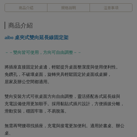
商品介紹
規格說明
注意事項
商品介紹
aibo 桌夾式雙向延長線固定架
－－雙向皆可使用，方向可自由調整－－
將插座直接固定於桌邊，輕鬆提升桌面整潔度與使用便利性。
免鑽孔，不破壞桌面，旋轉夾具輕鬆固定於桌面或桌腳，
居家及辦公空間都適用。
雙向安裝方式可依桌面方向自由調整，靈活搭配各式延長線與
充電設備使用更加順手。採用黏貼式插片設計，方便插拔分離，
滑動安裝，穩固牢靠，不易脫落。
無需再彎腰尋找插座，充電與接電更加便利。適用於書桌、辦公
桌、