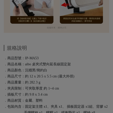
規格說明
．商品型號：IP-MA53
．商品名稱：aibo 桌夾式雙向延長線固定架
．商品顏色：沉穩黑/簡約白
．商品尺寸：約 12 x 20.5 x 5.5 cm (最大外徑)
．商品重量：約 282.3 g
．夾具限制：可夾取厚度 約 1~4 cm
．插板尺寸：約 9.8 x 3.4 cm
．商品材質：金屬、塑料
．包裝內含：固定架主體 x1、夾具 x1、 插板固定器 x1組、背膠 x2
手擰螺絲 x1、螺帽 x1、緩衝墊片 x1、螺絲 x8