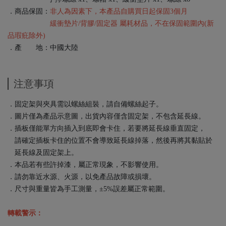
．商品保固：
非人為因素下，本產品自購買日起保固3個月
緩衝墊片/背膠/固定器 屬耗材品，不在保固範圍內(新
品瑕疪除外)
．產 地：中國大陸
注意事項
．固定架與夾具需以螺絲組裝，請自備螺絲起子。
．圖片僅為產品示意圖，出貨內容僅含固定架，不包含延長線。
．插板僅能單方向插入到底即會卡住，若要將延長線垂直固定，
請確定插板卡住的位置不會導致延長線掉落，然後再將其黏貼於
延長線及固定架上。
．本品若有些許掉漆，屬正常現象，不影響使用。
．請勿靠近水源、火源，以免產品故障或損壞。
．尺寸與重量皆為手工測量，±5%誤差屬正常範圍。
轉載警示：