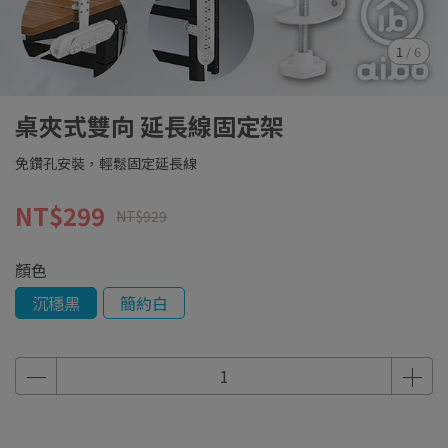
1
/
6
桌夾式雙向 延長線固定架
免鑽孔安裝，輕鬆固定延長線
NT$299
NT$929
顏色
沉穩黑
簡約白