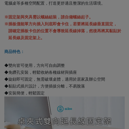
電腦桌等多種空間配置，打造更舒適且整潔的生活環境。
※固定架與夾具需以螺絲組裝，請自備螺絲起子。
※插板僅能單方向插入到底即會卡住，若要將延長線垂直固定，
請確定插板卡住的位置不會導致延長線掉落，然後再將其黏貼於
延長線及固定架上。
商品特色：
◆雙向皆可使用，方向可自由調整
◆免鑽孔安裝，輕鬆收納各種線材與插座
◆旋鈕即可固定，無需破壞桌體，適用於居家及辦公空間
◆黏貼式插片設計，方便插拔分離，不易脫落
◆安裝簡便，輕鬆固定