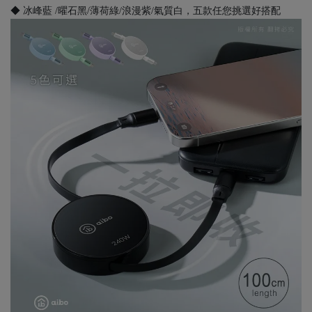
◆ 冰峰藍 /曜石黑/薄荷綠/浪漫紫/氣質白，五款任您挑選好搭配