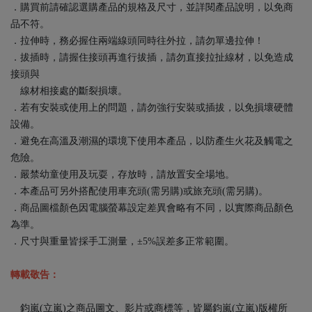
．購買前請確認選購產品的規格及尺寸，並詳閱產品說明，以免商
品不符。
．拉伸時，務必握住兩端線頭同時往外拉，請勿單邊拉伸！
．拔插時，請握住接頭再進行拔插，請勿直接拉扯線材，以免造成
接頭與
線材相接處的斷裂損壞。
．若有安裝或使用上的問題，請勿強行安裝或插拔，以免損壞硬體
設備。
．避免在高溫及潮濕的環境下使用本產品，以防產生火花及觸電之
危險。
．嚴禁幼童使用及玩耍，存放時，請放置安全場地。
．本產品可另外搭配使用車充頭(需另購)或旅充頭(需另購)。
．商品圖檔顏色因電腦螢幕設定差異會略有不同，以實際商品顏色
為準。
．尺寸與重量皆採手工測量，±5%誤差多正常範圍。
轉載敬告：
鈞嵐(立嵐)之商品圖文、影片或商標等，皆屬鈞嵐(立嵐)版權所