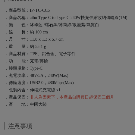
．商品型號：IP-TC-CC6
．商品名稱：aibo Type-C to Type-C 240W快充伸縮收納傳輸線(1M)
．顏 色：冰峰藍 /曜石黑/薄荷綠/浪漫紫/氣質白
．線 長：約 100 cm
．尺 寸：11.8 x 1.3 x 5.7 cm
．重 量：約 55.1 g
．商品材質：TPE、鋁合金、電子零件
．功 能：充電/傳輸
．接頭規格：Type-C
．充電功率：48V/5A，240W(Max)
．傳輸速度：USB2.0，480Mbps(Max)
．包裝內含：伸縮式充電線 x1
．產品保固：
非人為因素下，本產品自購買日起保固三個月
．產 地：中國大陸
注意事項