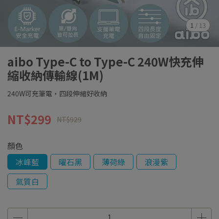
1
/
13
aibo Type-C to Type-C 240W快充伸
縮收納傳輸線(1M)
240W可充筆電，四段伸縮好收納
NT$299
NT$929
顏色
冰峰藍
曜石黑
薄荷綠
浪漫紫
氣質白