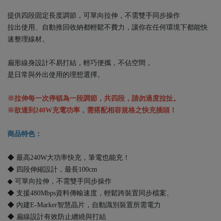
提供四段固定長度調節，可單向拉伸，不需雙手同步操作
拉出使用、自動推回收納都輕鬆不費力，讓你在任何環境下都能快
速整理線材。
扁形線身設計不易打結，輕巧便攜，不佔空間，
是日常與外出使用的理想選擇。
※拉伸每一次停頓為一段調節，共四段，請勿過度拉扯。
※欲達到240W充電功率，需搭配相容規格之快充插頭！
商品特色：
◆ 最高240W大功率快充，筆電也能充！
◆ 四段伸縮設計，最長100cm
◆ 可單向拉伸，不需雙手同步操作
◆ 支援480Mbps資料傳輸速度，輕鬆跨裝置同步檔案、
◆ 內建E-Marker智慧晶片，自動識別裝置所需電力
◆ 扁線設計有效防止纏繞與打結