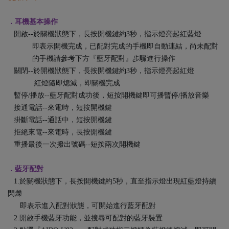
．耳機基本操作
開啟--於關機狀態下，長按開機鍵約3秒，指示燈亮起紅藍燈
即表示開機完成，已配對完成的手機即自動連結，尚未配對
的手機請參考下方『藍牙配對』步驟進行操作
關閉--於開機狀態下，長按開機鍵約3秒，指示燈亮起紅燈
紅燈隨即熄滅，即關機完成
暫停/播放--藍牙配對成功後，短按開機鍵即可播暫停/播放音樂
接通電話--來電時，短按開機鍵
掛斷電話--通話中，短按開機鍵
拒絕來電--來電時，長按開機鍵
重播最後一次撥出號碼--短按兩次開機鍵
．藍牙配對
1.於關機狀態下，長按開機鍵約5秒，直至指示燈出現紅藍燈持續
閃爍
即表示進入配對狀態，可開始進行藍牙配對
2.開啟手機藍牙功能，並搜尋可配對的藍牙裝置