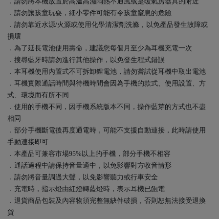
．請勿將本機放置於高溫高濕悶熱不通風或是暖氣房器具的附近
．請勿讓孩童玩耍，細小零件可能有令孩童窒息的危險
．請勿靠近水源/火源或使用化學清潔劑洗滌，以免產品發生故障或
損壞
．為了延長電池使用壽命，建議您每個月至少為耳機充電一次
．搜尋藍牙時請勿進行其他操作，以免發生程式錯誤
．本耳機使用內置式不可拆卸鋰電池，請勿嘗試從耳機中取出電池
．耳機實際通話時間與待機時間會因為手機的款式、使用設置、方
式、環境而有所不同
．使用的手機不同，因手機系統版本不同，操作藍芽的方式也不盡
相同
．部分手機斷電後再度通電時，可能不支援自動連接，此時請使用
手動連接即可
．本產品可兼容市場95%以上的手機，部分手機不相容
．通話過程中請保持音量適中，以免影響對方收音情形
．請勿將音量調過大聲，以免影響聽力或行車安全
．充電時，指示燈由紅燈轉藍燈時，表示耳機已飽電
．退貨商品包裝及內容物須完整無缺件破損，否則恕無法接受退換
貨