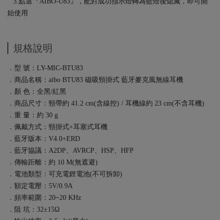
3.點選『AIBO-U83』，配對成功指示燈轉為藍燈後熄滅，即可開
始使用
規格說明
．型 號：LY-MIC-BTU83
．商品名稱：aibo BTU83 磁吸頸掛式 藍牙麥克風無線耳機
．顏 色：全黑/紅黑
．商品尺寸：頸帶約 41.2 cm(含線控) / 耳機線約 23 cm(不含耳機)
．重 量：約 30 g
．佩戴方式：頸掛式+耳塞式耳機
．藍牙版本：V4.0+ERD
．藍牙協議：A2DP、AVRCP、HSP、HFP
．傳輸距離：約 10 M(無遮避)
．電池類型：可充電鋰電池(不可拆卸)
．額定電壓：5V/0.9A
．頻率範圍：20~20 KHz
．阻 坑：32±15Ω