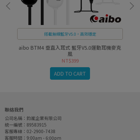
搭載無線藍牙V5.0，高效穩定
0)
aibo BTM4 垂直入耳式 藍牙V5.0運動耳機麥克
a
風
NT$399
ADD TO CART
聯絡我們
公司名稱：鈞嵐企業有限公司
統一編號：89583915
客服專線：02-2900-7438
客服時間：9:00am - 6:00pm