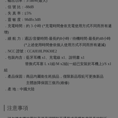
．輸出功率：3-5mW(最大)
．信 號 比：-88dB
．失 真 率：≦5%
．靈 敏 度：98dB±3dB
．充電時間：約 3 小時 (*充電時間會依充電使用方式不同而所有遞
增)
．續 航 力：通話/音樂時間-最長約8小時 / 待機時間-最長約48小時
(*上述使用時間會依個人使用方式不同而所有遞減)
．NCC 證號：CCAH18LP0630E2
．包裝內含：藍牙耳機 x1、充電線 x1、說明書 x1
替換式耳塞 L x1組/M x2組(一組已安裝於耳機上)/S x1
組
．產品保固：商品均屬衛生耗損品，僅限新品瑕疪可更換新品
主體故障保固三個月(維修)
．產 地：中國大陸
注意事項