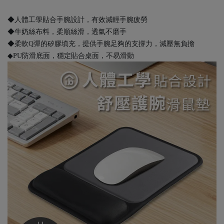
◆人體工學貼合手腕設計，有效減輕手腕疲勞
◆牛奶絲布料，柔順絲滑，透氣不磨手
◆柔軟Q彈的矽膠填充，提供手腕足夠的支撐力，減壓無負擔
◆PU防滑底面，穩定貼合桌面，不易滑動