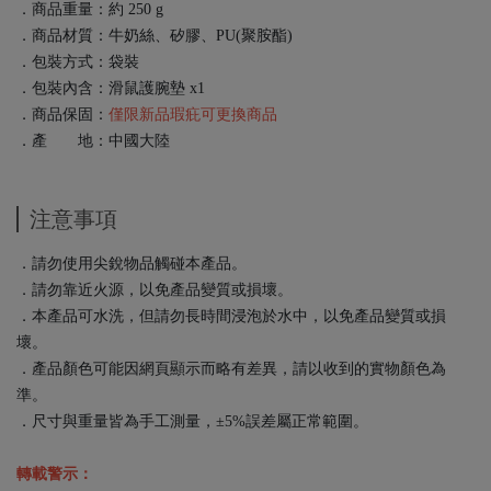
．商品重量：約 250 g
．商品材質：牛奶絲、矽膠、PU(聚胺酯)
．包裝方式：袋裝
．包裝內含：滑鼠護腕墊 x1
．商品保固：
僅限新品瑕疪可更換商品
．產 地：中國大陸
注意事項
．請勿使用尖銳物品觸碰本產品。
．請勿靠近火源，以免產品變質或損壞。
．本產品可水洗，但請勿長時間浸泡於水中，以免產品變質或損
壞。
．產品顏色可能因網頁顯示而略有差異，請以收到的實物顏色為
準。
．尺寸與重量皆為手工測量，±5%誤差屬正常範圍。
轉載警示：