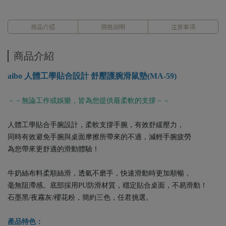
商品介紹
規格說明
注意事項
商品介紹
aibo 人體工學貼合設計 舒壓護腕滑鼠墊(MA-59)
－－無論工作或娛樂，皆為您提供最柔軟的支撐－－
人體工學貼合手腕設計，柔軟支撐手腕，有效舒緩壓力，
同時有效避免手腕與桌面摩擦所帶來的不適，減輕手腕疲勞
為您帶來更舒適的滑動體驗！
牛奶絲布料柔順絲滑，透氣不磨手，快速滑動時更加順暢，
毫無阻滯感。底部採用PU防滑材質，穩定貼合桌面，不易滑動！
石墨黑/夜霧灰/櫻花粉，簡約三色，任君挑選。
產品特色：