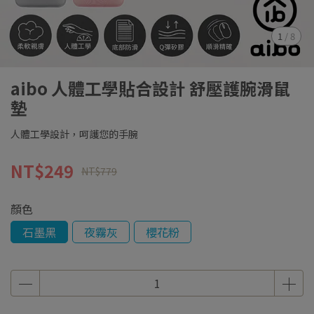
1
/
8
aibo 人體工學貼合設計 舒壓護腕滑鼠
墊
人體工學設計，呵護您的手腕
NT$249
NT$779
顏色
石墨黑
夜霧灰
櫻花粉