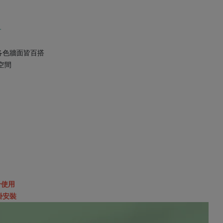
－
各色牆面皆百搭
空間
合使用
掛安裝