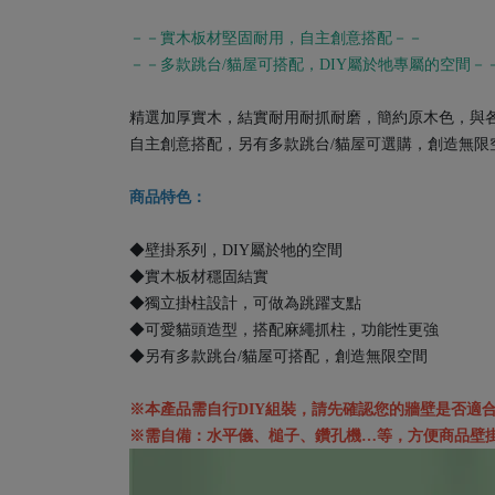
－－實木板材堅固耐用，自主創意搭配－－
－－多款跳台/貓屋可搭配，DIY屬於牠專屬的空間－
精選加厚實木，結實耐用耐抓耐磨，簡約原木色，與
自主創意搭配，另有多款跳台/貓屋可選購，創造無限
商品特色：
◆壁掛系列，DIY屬於牠的空間
◆實木板材穩固結實
◆獨立掛柱設計，可做為跳躍支點
◆可愛貓頭造型，搭配麻繩抓柱，功能性更強
◆另有多款跳台/貓屋可搭配，創造無限空間
※本產品需自行DIY組裝，請先確認您的牆壁是否適
※需自備：水平儀、槌子、鑽孔機…等，方便商品壁