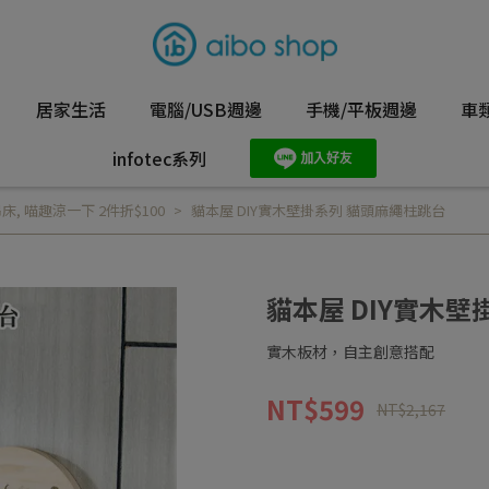
居家生活
電腦/USB週邊
手機/平板週邊
車
infotec系列
吊床
,
喵趣涼一下 2件折$100
貓本屋 DIY實木壁掛系列 貓頭麻繩柱跳台
貓本屋 DIY實木
實木板材，自主創意搭配
NT$599
NT$2,167