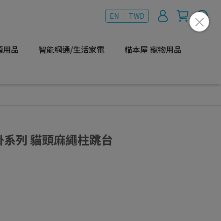
EN ｜ TWD
類用品
智能網通/生活家電
貓本屋 寵物用品
壁掛系列 貓頭麻繩柱跳台