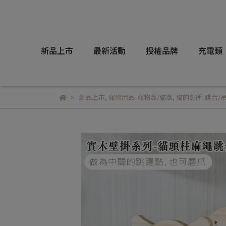
新品上市
最新活動
授權品牌
充電類
新品上市
,
寵物用品-寵物窩/貓窩
,
貓的憩所-跳台/