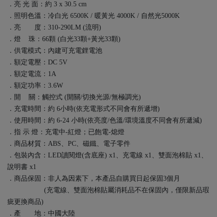
．亮 光 面：約 3 x 30.5 cm
．照明色溫：冷白光 6500K / 暖黃光 4000K / 自然光5000K
．亮 度：310-290LM (流明)
．燈 珠：66顆 (白光33顆+黃光33顆)
．供電模式：內建可充電鋰電池
．額定電壓：DC 5V
．額定電流：1A
．額定功率：3.6W
．開 關：觸控式 (開關/切換光源/無極調光)
．充電時間：約 6小時(依充電形式不同會有所遞增)
．使用時間：約 6-24 小時(依亮度/色溫/環境溫度不同會有所遞減)
．指 示 燈：充電中-紅燈；已飽電-熄燈
．商品材質：ABS、PC、磁鐵、電子零件
．包裝內含：LED讀閱燈(含底座) x1、充電線 x1、雙面泡棉貼 x1、
說明書 x1
．商品保固：非人為因素下，本產品自購買日起保固3個月
(充電線、雙面泡棉貼屬消耗品不在保固內，僅限新品瑕
疵更換商品)
．產 地：中國大陸