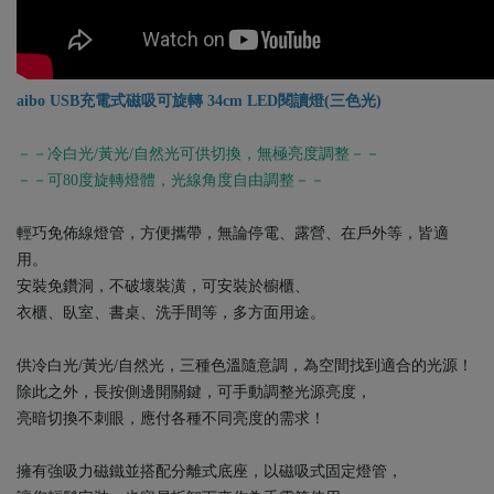
aibo USB充電式磁吸可旋轉 34cm LED閱讀燈(三色光)
－－冷白光/黃光/自然光可供切換，無極亮度調整－－
－－可80度旋轉燈體，光線角度自由調整－－
輕巧免佈線燈管，方便攜帶，無論停電、露營、在戶外等，皆適
用。
安裝免鑽洞，不破壞裝潢，可安裝於櫥櫃、
衣櫃、臥室、書桌、洗手間等，多方面用途。
供冷白光/黃光/自然光，三種色溫隨意調，為空間找到適合的光源！
除此之外，長按側邊開關鍵，可手動調整光源亮度，
亮暗切換不刺眼，應付各種不同亮度的需求！
擁有強吸力磁鐵並搭配分離式底座，以磁吸式固定燈管，