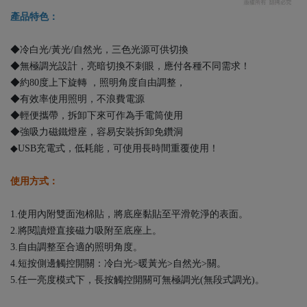
產品特色：
◆冷白光/黃光/自然光，三色光源可供切換
◆無極調光設計，亮暗切換不刺眼，應付各種不同需求！
◆約80度上下旋轉 ，照明角度自由調整，
◆有效率使用照明，不浪費電源
◆輕便攜帶，拆卸下來可作為手電筒使用
◆強吸力磁鐵燈座，容易安裝拆卸免鑽洞
◆USB充電式，低耗能，可使用長時間重覆使用！
使用方式：
1.使用內附雙面泡棉貼，將底座黏貼至平滑乾淨的表面。
2.將閱讀燈直接磁力吸附至底座上。
3.自由調整至合適的照明角度。
4.短按側邊觸控開關：冷白光>暖黃光>自然光>關。
5.任一亮度模式下，長按觸控開關可無極調光(無段式調光)。