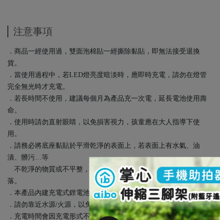
注意事項
．商品一經使用過，雙面泡棉貼一經撕除黏貼，即無法接受退換
貨。
．當使用過程中，若LED燈亮度暗淡時，應即時充電，請勿在燈管
完全無光時才充電。
．若長時間不使用，建議每個月為產品充一次電，延長電池使用壽
命。
．使用時請勿直射眼睛，以免損害視力，孩童應在大人指導下使
用。
．請務必將底座黏貼於平滑乾淨的表面上，若表面上有水氣、油
漬、髒污…等
不乾淨的物質或不平整，恐會導致無法黏貼牢固而造成底座掉
落。
．本產品內建充電式鋰電池，請勿自行拆解，以免損壞產品。
．請勿靠近水源/火源，以免造主體損傷。
．充電時間會因充電形式不同(充電器、USB輸出…等)，而有所遞