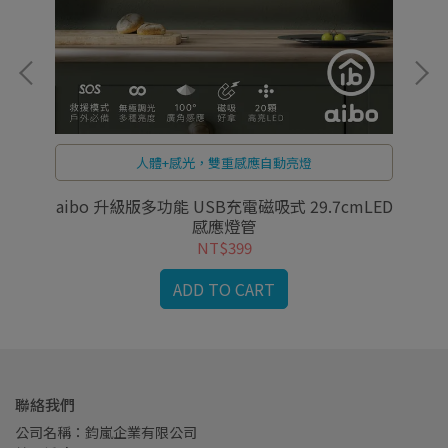
人體+感光，雙重感應自動亮燈
八模
aibo 升級版多功能 USB充電磁吸式 29.7cmLED
ai
感應燈管
NT$399
ADD TO CART
聯絡我們
公司名稱：鈞嵐企業有限公司