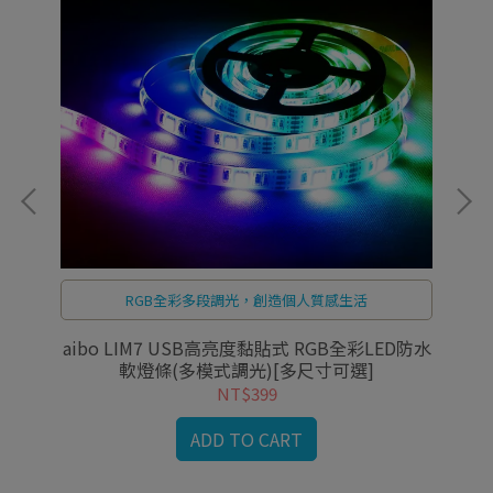
RGB全彩多段調光，創造個人質感生活
讀燈
aibo LIM7 USB高亮度黏貼式 RGB全彩LED防水
軟燈條(多模式調光)[多尺寸可選]
NT$399
ADD TO CART