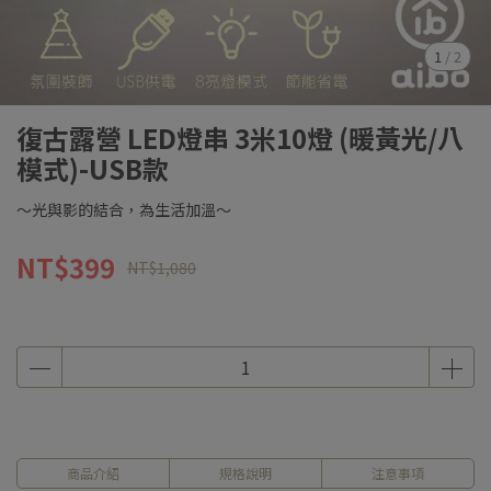
1
/
2
復古露營 LED燈串 3米10燈 (暖黃光/八
模式)-USB款
～光與影的結合，為生活加溫～
NT$399
NT$1,080
商品介紹
規格說明
注意事項