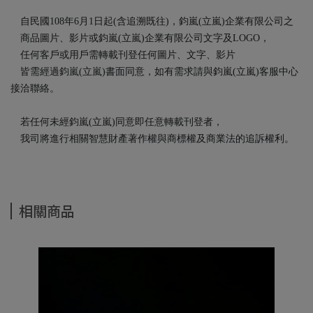
自民國108年6月1日起(含追溯既往)，鈞嵐(立嵐)企業有限公司之
商品圖片、影片或鈞嵐(立嵐)企業有限公司文字及LOGO，
任何客戶或用戶需轉載刊登任何圖片、文字、影片
皆需經過鈞嵐(立嵐)書面同意，如有需求請與鈞嵐(立嵐)客服中心
接洽聯絡。
若任何未經鈞嵐(立嵐)同意即任意轉載刊登者，
我司將進行相關智慧財產著作權與商標權及商業法的追訴權利。
相關商品