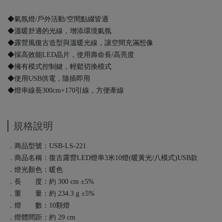
◆氣氛燈/戶外活動/空間點綴皆適
◆溫暖舒適的光線，增添環境氣氛
◆露營風復古造型與溫暖光線，讓空間充滿想像
◆採高效能LED晶片，使用壽命長/高亮度
◆擁有模式控制鍵，輕鬆切換模式
◆使用USB供電，隨插即用
◆燈串線長300cm+170引線，方便牽線
規格說明
．商品型號：USB-LS-221
．商品名稱：復古露營LED燈串3米10燈(暖黃光/八模式)USB款
．燈光顏色：暖色
．長 度：約 300 cm ±5%
．重 量：約 234.3 g ±5%
．燈 數：10顆燈
．燈體間距：約 29 cm