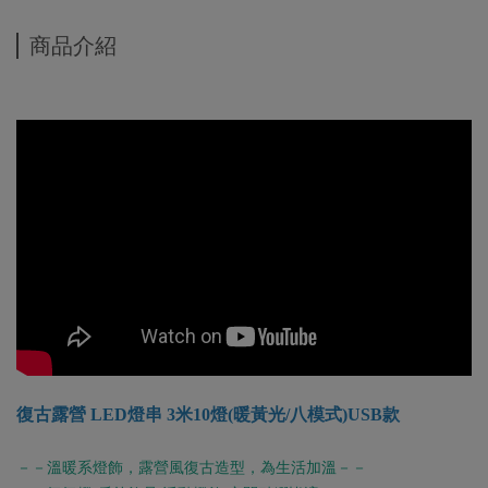
商品介紹
復古露營 LED燈串 3米10燈(暖黃光/八模式)USB款
－－溫暖系燈飾，露營風復古造型，為生活加溫－－