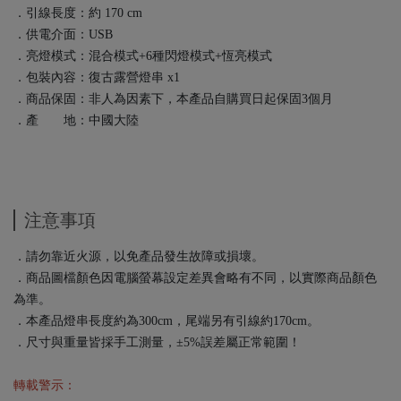
．引線長度：約 170 cm
．供電介面：USB
．亮燈模式：混合模式+6種閃燈模式+恆亮模式
．包裝內容：復古露營燈串 x1
．商品保固：非人為因素下，本產品自購買日起保固3個月
．產 地：中國大陸
注意事項
．請勿靠近火源，以免產品發生故障或損壞。
．商品圖檔顏色因電腦螢幕設定差異會略有不同，以實際商品顏色
為準。
．本產品燈串長度約為300cm，尾端另有引線約170cm。
．尺寸與重量皆採手工測量，±5%誤差屬正常範圍！
轉載警示：