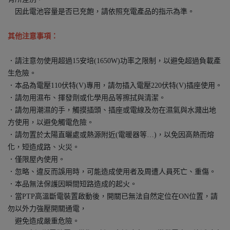
因此電池容量是否已充飽，請依照充電產品的指示為準。
其他注意事項：
．請注意勿使用超過15安培(1650W)功率之限制，以避免超過負載產
生危險。
．本品為電壓110伏特(V)專用，請勿插入電壓220伏特(V)插座使用。
．請勿用濕布、揮發劑或化學用品等擦拭與清潔。
．請勿用潮濕的手，觸摸插頭、插座或電線及勿在濕氣與水濺出地
方使用，以避免觸電危險。
．請勿置於太陽直曬處或熱源附近(電暖器等…)，以免因高熱而熔
化，短造成路、火災。
．僅限屋內使用。
．忽略、違反而誤用時，可能造成使用者及周遭人員死亡、重傷。
．本品無法保護因瞬間短路造成的起火。
．當PTP高溫斷電裝置啟動後，開關已無法自然定位在ON位置，請
勿以外力強壓開關通電，
避免造成嚴重危險。