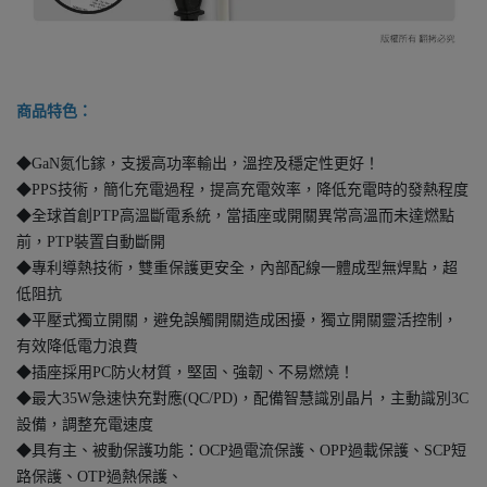
商品特色：
◆GaN氮化鎵，支援高功率輸出，溫控及穩定性更好！
◆PPS技術，簡化充電過程，提高充電效率，降低充電時的發熱程度
◆全球首創PTP高溫斷電系統，當插座或開關異常高溫而未達燃點
前，PTP裝置自動斷開
◆專利導熱技術，雙重保護更安全，內部配線一體成型無焊點，超
低阻抗
◆平壓式獨立開關，避免誤觸開關造成困擾，獨立開關靈活控制，
有效降低電力浪費
◆插座採用PC防火材質，堅固、強韌、不易燃燒！
◆最大35W急速快充對應(QC/PD)，配備智慧識別晶片，主動識別3C
設備，調整充電速度
◆具有主、被動保護功能：OCP過電流保護、OPP過載保護、SCP短
路保護、OTP過熱保護、