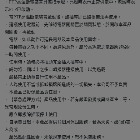
．PTP高溫斷電裝置具備指示燈，亮燈時表示正常供電中，熄滅時表
示PTP已啟動。
．當PTP高溫斷電裝置啟動後，該插座即已毀損無法再使用。
．建議使用電器前，先確認電器開關置於關閉狀態，於開啟本產品
開關後，再啟動
電器，如此動作可延長電器及本產品使用壽命。
．每種電器之功率不同，為避免意外，屬於高耗電之電器應避免同
一時間使用。
．使用時，請務必將插頭完全插入插座中。
．請勿將二個以上之多口轉接器連接使用，以免過載。
．嚴格禁止幼童自行使用本產品。
．人為使用不當或拆卸損壞所造成的一切損失，本公司不予負責。
．本產品已投保產品責任險。
．【緊急處理方式】產品使用中，若有嚴重發燙或異味產生…等，
異常現象發生時，
應立即拔除插頭停止使用。
．自購買日起，本產品提供12個月保固服務，若為天災、蟲(鼠)害、
人為或
產品匹配性因素，未依規定使用，恕不免費服務。