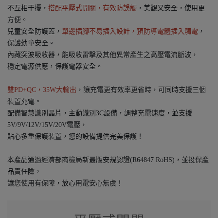
不互相干擾，
搭配平壓式開關，有效防誤觸
，美觀又安全，使用更
方便。
兒童安全防護蓋，
單邊插腳不易插入設計，預防導電體插入觸電
，
保護幼童安全。
內藏突波吸收器，能吸收雷擊及其他異常產生之高壓電流脈波，
穩定電源供應，保護電器安全。
雙PD+QC，35W大輸出
，讓充電更有效率更省時，可同時支援三個
裝置充電。
配備智慧識別晶片，主動識別3C設備，調整充電速度，並支援
5V/9V/12V/15V/20V電壓，
貼心多重保護裝置，您的設備提供完美保護！
本產品通過經濟部商檢局新最版安規認證(R64847 RoHS)，並投保產
品責任險，
讓您使用有保障，放心用電安心無虞！