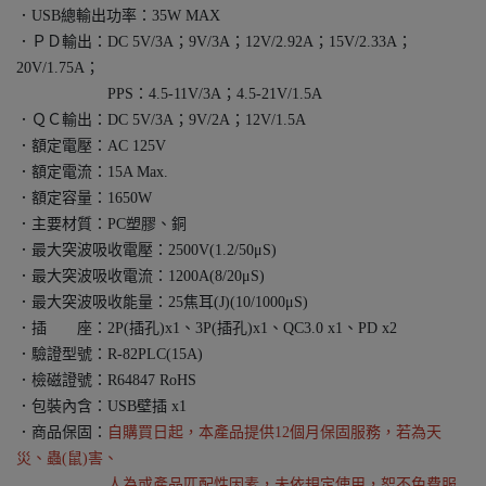
．USB總輸出功率：35W MAX
．ＰＤ輸出：DC 5V/3A；9V/3A；12V/2.92A；15V/2.33A；
20V/1.75A；
PPS：4.5-11V/3A；4.5-21V/1.5A
．ＱＣ輸出：DC 5V/3A；9V/2A；12V/1.5A
．額定電壓：AC 125V
．額定電流：15A Max.
．額定容量：1650W
．主要材質：PC塑膠、銅
．最大突波吸收電壓：2500V(1.2/50μS)
．最大突波吸收電流：1200A(8/20μS)
．最大突波吸收能量：25焦耳(J)(10/1000μS)
．插 座：2P(插孔)x1、3P(插孔)x1、QC3.0 x1、PD x2
．驗證型號：R-82PLC(15A)
．檢磁證號：R64847 RoHS
．包裝內含：USB壁插 x1
．商品保固：
自購買日起，本產品提供12個月保固服務，若為天
災、蟲(鼠)害、
人為或產品匹配性因素，未依規定使用，恕不免費服