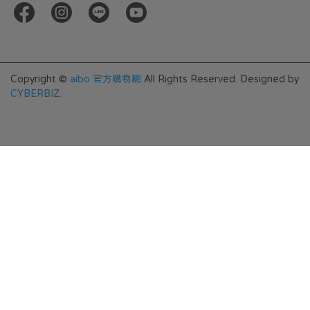
Copyright ©
aibo 官方購物網
All Rights Reserved.
Designed by
CYBERBIZ
.