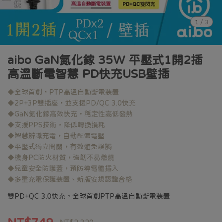
1
/
3
aibo GaN氮化鎵 35W 平壓式1開2插
高溫斷電智慧 PD快充USB壁插
◆全球首創，PTP高溫自動斷電裝置
◆2P+3P雙插座，並支援PD/QC 3.0快充
◆GaN氮化鎵高效快充，穩定性高低發熱
◆支援PPS技術，降低轉換損耗
◆智慧辨識充電，自動配適電壓
◆平壓式獨立開關，有效避免誤觸
◆機身PC防火材質，強韌不易燃燒
◆兒童安全防護蓋，預防導電體插入
◆多重充電保護裝置、新版安規認證合格
雙PD+QC 3.0快充，全球首創PTP高溫自動斷電裝置