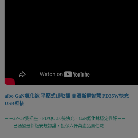
aibo GaN氮化鎵 平壓式1開2插 高溫斷電智慧 PD35W快充
USB壁插
－－2P+3P雙插座，PD/QC 3.0雙快充，GaN氮化鎵穩定性好－－
－－已通過最新版安規認證，投保六仟萬產品責任險－－