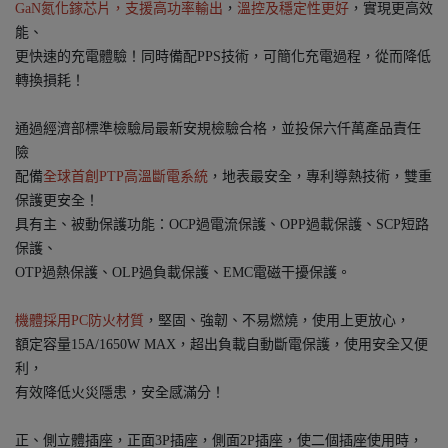
GaN氮化鎵芯片，支援高功率輸出
，
溫控及穩定性更好
，實現更高效
能、
更快速的充電體驗！同時備配PPS技術，可簡化充電過程，從而降低
轉換損耗！
通過經濟部標準檢驗局最新安規檢驗合格，並投保六仟萬產品責任
險
配備
全球首創PTP高溫斷電系統
，地表最安全，專利導熱技術，雙重
保護更安全！
具有主、被動保護功能：OCP過電流保護、OPP過載保護、SCP短路
保護、
OTP過熱保護、OLP過負載保護、EMC電磁干擾保護。
機體採用PC防火材質
，堅固、強韌、不易燃燒，使用上更放心，
額定容量15A/1650W MAX，超出負載自動斷電保護，使用安全又便
利，
有效降低火災隱患，安全感滿分！
正、側立體插座，正面3P插座，側面2P插座，使二個插座使用時，