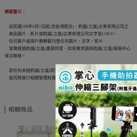
轉載警示：
自民國108年6月1日起(含追溯既往)，鈞嵐(立嵐)企業有限公司之
商品圖片、影片或鈞嵐(立嵐)企業有限公司文字及LOGO，
任何客戶或用戶需轉載刊登任何圖片、文字、影片
皆需經過鈞嵐(立嵐)書面同意，如有需求請與鈞嵐(立嵐)客服中心
接洽聯絡。
若任何未經鈞嵐(立嵐)同意即任意轉載刊登者，
我司將進行相關智慧財產著作權與商標權及商業法的追訴權利。
相關商品