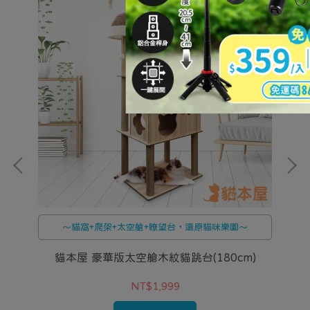
～貓窩+爬架+太空艙+瞭望台，還原貓咪樂園～
貓本屋 豪華版太空艙木紋貓跳台(180cm)
NT$1,999