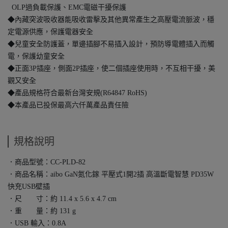
OLP過負載保護、EMC電磁干擾保護
◆內藏突波吸收器能吸收雷擊及其他異常產生之高壓電流脈波，穩
定電源供應，保護電器安全
◆兒童安全防護蓋，單邊插腳不易插入設計，預防導電體插入而觸
電，保護幼童安全
◆正面3P插座，側面2P插座，使二個插座使用時，不互相干擾，美
觀又安全
◆產品規格符合最新台灣安規(R64847 RoHS)
◆本產品已投保最高六仟萬產品責任險
規格說明
．商品型號：CC-PLD-82
．商品名稱：aibo GaN氮化鎵 平壓式1開2插 高溫斷電智慧 PD35W
快充USB壁插
．尺 寸：約 11.4 x 5.6 x 4.7 cm
．重 量：約 131 g
．USB 輸入：0.8A