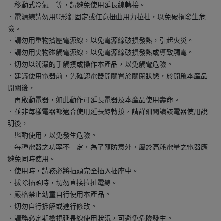
移動式冷氣…等，請避免使用延長線轉接。
．電源線請勿用U形釘固定或任意扭曲用力拉扯，以免破損發生危
險。
．請勿用重物擠壓電源線，以免電源線破損發熱，引起火災。
．請勿用尖物碰觸電源線，以免電源線破損發熱或導致觸電。
．切勿以潮濕的手觸摸或操作本產品，以免觸電危險。
．建議使用電器前，先確認電器開關置於關閉狀態，於開啟本產品
開關後，
再啟動電器，如此動作可延長電器及本產品使用壽命。
．並非每樣電器都適合使用延長線轉接，請詳細閱讀該電器使用說
明後，
斟酌使用，以免發生危險。
．每種電器之功率不一定，為了預防意外，屬於高耗電量之電器應
避免同時使用。
．使用時，請務必將插頭完全插入插座中。
．拔除插頭時，切勿直接拉扯電線。
．嚴格禁止幼童自行使用本產品。
．切勿自行拆解或進行修改。
．請務必定期檢視延長線使用狀況，可避免危險發生。