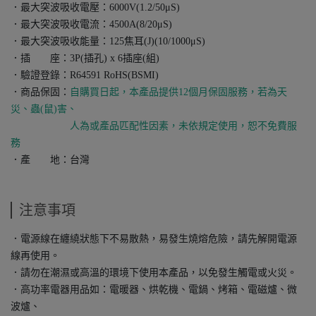
．最大突波吸收電壓：6000V(1.2/50μS)
．最大突波吸收電流：4500A(8/20μS)
．最大突波吸收能量：125焦耳(J)(10/1000μS)
．插 座：3P(插孔) x 6插座(組)
．驗證登錄：R64591 RoHS(BSMI)
．商品保固：
自購買日起，本產品提供12個月保固服務，若為天
災、蟲(鼠)害、
人為或產品匹配性因素，未依規定使用，恕不免費服
務
．產 地：台灣
注意事項
．電源線在纏繞狀態下不易散熱，易發生燒熔危險，請先解開電源
線再使用。
．請勿在潮濕或高溫的環境下使用本產品，以免發生觸電或火災。
．高功率電器用品如：電暖器、烘乾機、電鍋、烤箱、電磁爐、微
波爐、