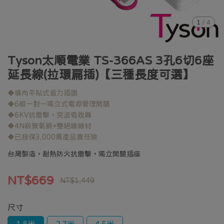
1
/
4
Tyson太順電業 TS-366AS 3孔6切6座
延長線(拉環扁插)【三種長度可選】
◆橫向平貼式省力插頭
◆6組一對一獨立式電源管理開關
◆6KV抗雷擊，突波吸收器
◆4N級無氧銅+雙絕緣線材
◆已投保3,000萬產品責任險
台灣製造，耐熱防火抗雷擊，獨立開關插座
NT$669
NT$1,449
尺寸