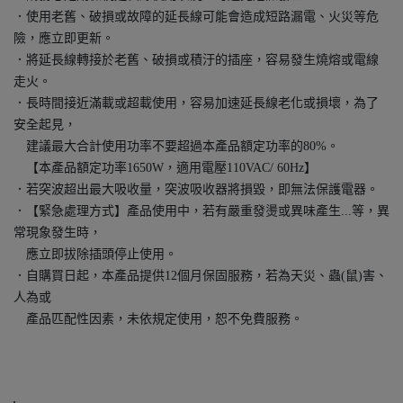
．使用老舊、破損或故障的延長線可能會造成短路漏電、火災等危
險，應立即更新。
．將延長線轉接於老舊、破損或積汙的插座，容易發生燒熔或電線
走火。
．長時間接近滿載或超載使用，容易加速延長線老化或損壞，為了
安全起見，
建議最大合計使用功率不要超過本產品額定功率的80%。
【本產品額定功率1650W，適用電壓110VAC/ 60Hz】
．若突波超出最大吸收量，突波吸收器將損毀，即無法保護電器。
．【緊急處理方式】產品使用中，若有嚴重發燙或異味產生...等，異
常現象發生時，
應立即拔除插頭停止使用。
．自購買日起，本產品提供12個月保固服務，若為天災、蟲(鼠)害、
人為或
產品匹配性因素，未依規定使用，恕不免費服務。