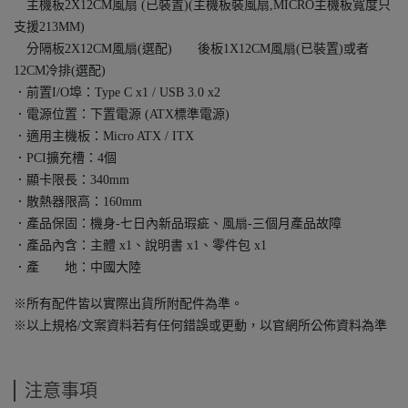
主機板2X12CM風扇 (已裝置)(主機板裝風扇,MICRO主機板寬度只
支援213MM)
分隔板2X12CM風扇(選配) 後板1X12CM風扇(已裝置)或者
12CM冷排(選配)
．前置I/O埠：Type C x1 / USB 3.0 x2
．電源位置：下置電源 (ATX標準電源)
．適用主機板：Micro ATX / ITX
．PCI擴充槽：4個
．顯卡限長：340mm
．散熱器限高：160mm
．產品保固：機身-七日內新品瑕疵、風扇-三個月產品故障
．產品內含：主體 x1、說明書 x1、零件包 x1
．產 地：中國大陸
※所有配件皆以實際出貨所附配件為準。
※以上規格/文案資料若有任何錯誤或更動，以官網所公佈資料為準
注意事項