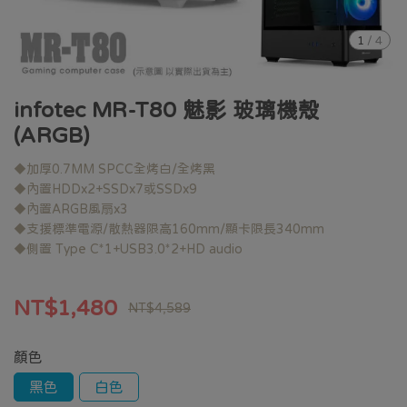
1
/
4
infotec MR-T80 魅影 玻璃機殼
(ARGB)
◆加厚0.7MM SPCC全烤白/全烤黑
◆內置HDDx2+SSDx7或SSDx9
◆內置ARGB風扇x3
◆支援標準電源/散熱器限高160mm/顯卡限長340mm
◆側置 Type C*1+USB3.0*2+HD audio
NT$1,480
NT$4,589
顏色
黑色
白色