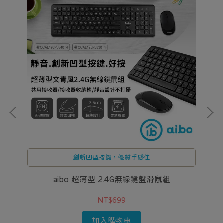
創新凹型按鍵，優質手感佳
aibo 超薄型 2.4G無線鍵盤滑鼠組
a
NT$699
加入購物車