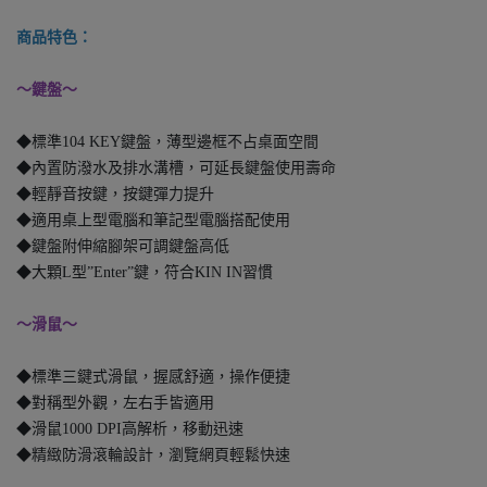
商品特色：
～鍵盤～
◆標準104 KEY鍵盤，薄型邊框不占桌面空間
◆內置防潑水及排水溝槽，可延長鍵盤使用壽命
◆輕靜音按鍵，按鍵彈力提升
◆適用桌上型電腦和筆記型電腦搭配使用
◆鍵盤附伸縮腳架可調鍵盤高低
◆大顆L型”Enter”鍵，符合KIN IN習慣
～滑鼠～
◆標準三鍵式滑鼠，握感舒適，操作便捷
◆對稱型外觀，左右手皆適用
◆滑鼠1000 DPI高解析，移動迅速
◆精緻防滑滾輪設計，瀏覽網頁輕鬆快速