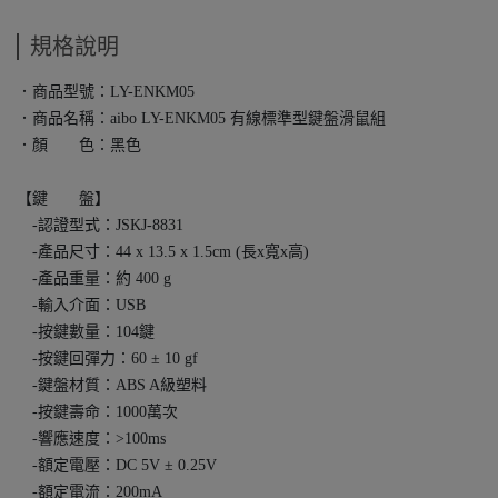
規格說明
．商品型號：LY-ENKM05
．商品名稱：aibo LY-ENKM05 有線標準型鍵盤滑鼠組
．顏 色：黑色
【鍵 盤】
-認證型式：JSKJ-8831
-產品尺寸：44 x 13.5 x 1.5cm (長x寬x高)
-產品重量：約 400 g
-輸入介面：USB
-按鍵數量：104鍵
-按鍵回彈力：60 ± 10 gf
-鍵盤材質：ABS A級塑料
-按鍵壽命：1000萬次
-響應速度：>100ms
-額定電壓：DC 5V ± 0.25V
-額定電流：200mA