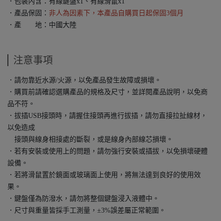
．包裝內含：有線鍵盤x1、有線滑鼠x1
．產品保固：
非人為因素下，本產品自購買日起保固3個月
．產 地：中國大陸
注意事項
．請勿靠近水源/火源，以免產品發生故障或損壞。
．購買前請確認選購產品的規格及尺寸，並詳閱產品說明，以免商
品不符。
．拔插USB接頭時，請握住接頭再進行拔插，請勿直接拉扯線材，
以免造成
接頭與線身相接處的斷裂，或是線身內部線芯損壞。
．若有安裝或使用上的問題，請勿強行安裝或插拔，以免損壞硬體
設備。
．若將滑鼠置於鏡面或玻璃面上使用，將無法達到良好的使用效
果。
．鍵盤僅為防潑水，請勿將整個鍵盤浸入液體中。
．尺寸與重量皆採手工測量，±3%誤差屬正常範圍。