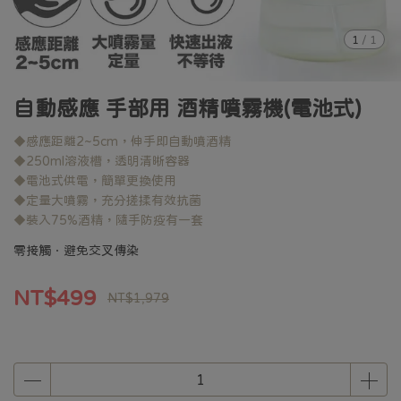
1
/
1
自動感應 手部用 酒精噴霧機(電池式)
◆感應距離2~5cm，伸手即自動噴酒精
◆250ml溶液槽，透明清晰容器
◆電池式供電，簡單更換使用
◆定量大噴霧，充分搓揉有效抗菌
◆裝入75%酒精，隨手防疫有一套
零接觸．避免交叉傳染
NT$499
NT$1,979