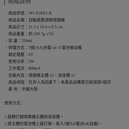
規格說明
．商品型號：OO-N20X1-B
．商品名稱：自動感應酒精噴霧機
．商品尺寸：21.5 x 10.4 x 8.5 cm
．商品重量：約 249.7g ±5%
．容 量：250ml
．供電方式：3號(AA)池電 x4 ※電池需自備
．額定電壓：6V
．使用功率：5W
．工作電流：800mA
．包裝內含：噴霧機主體 x1、溶液槽 x1
．商品保固：在非人為因素下，本產品自購買日起保固3個月
．產 地：中國大陸
使用方式：
1.旋轉打開噴霧機主體與溶液槽。
2.將主體的電池槽上蓋打開，裝入3號AA電池x4(自備)。