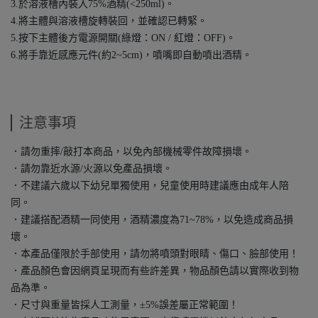
3.於溶液槽內裝入75%酒精(<250ml)。
4.將主體與溶液槽旋轉裝回，並確認已轉緊。
5.按下主體後方電源開關(綠燈：ON / 紅燈：OFF)。
6.將手靠近感應元件(約2~5cm)，噴嘴即自動噴出酒精。
注意事項
．請勿重摔/敲打本商品，以免內部機械零件故障損壞。
．請勿靠近水源/火源以免產品損壞。
．不建議六歲以下幼兒單獨使用，兒童使用時建議應由成年人陪
同。
．建議搭配酒精一同使用，酒精濃度為71~78%，以免造成商品損
壞。
．本產品僅限於手部使用，請勿將噴頭對眼睛、傷口、臉部使用！
．產品顏色會因網頁呈現而有些許差異，物品顏色請以實際收到物
品為準。
．尺寸與重量皆採人工測量，±5%誤差屬正常範圍！