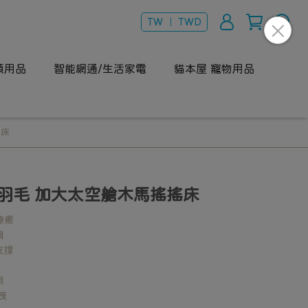
TW ｜ TWD
類用品
智能網通/生活家電
貓本屋 寵物用品
搖床
羽毛 加大太空艙木馬搖搖床
療癒
屑
支撐
倒
洩