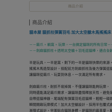
商品介紹
商品介紹
貓本屋 貓抓柱彈簧羽毛 加大太空艙木馬搖搖床
－－磨爪 × 躺窩 × 玩樂，一台搞定貓咪的所有日常－
－－劍麻貓抓柱＋透明太空艙＋羽毛逗貓棒，適合全
半是玩具，一半是窩，剩下的一半是貓咪快樂的來源
搖搖木馬造型設計，搭配前方劍麻抓柱及後方彈簧逗
讓貓咪從磨爪、玩耍到休息，一次滿足所有需求。
劍麻磨爪柱，耐抓不易掉屑，不僅讓貓咪能夠玩樂，
同時還能滿足磨爪需求，讓貓咪盡情釋放天性，避免
自帶逗貓神器，尾端配有彈簧羽毛逗貓棒，輕輕一碰
瞬間開啟玩樂模式！加大太空艙設計，採用半包覆式
漸降式設計，完美貼合貓咪身體，是貓咪的最喜愛，