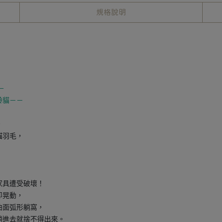
規格說明
－
齡貓－－
。
貓羽毛，
家具遭受破壞！
即晃動，
曲面弧形躺窩，
躺進去就捨不得出來。