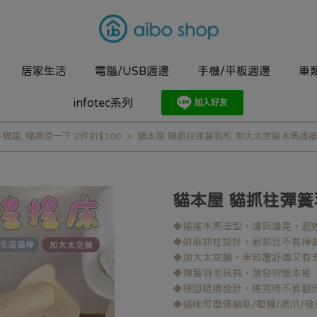
居家生活
電腦/USB週邊
手機/平板週邊
車
infotec系列
-貓窩
,
喵趣涼一下 2件折$100
貓本屋 貓抓柱彈簧羽毛 加大太空艙木馬搖
貓本屋 貓抓柱彈簧
◆搖搖木馬造型，邊玩邊晃，超
◆劍麻抓柱設計，耐抓且不易掉
◆加大太空艙，半包覆舒適又有
◆彈簧羽毛玩具，激發狩獵本能
◆穩固結構設計，搖晃時不易翻
◆貓咪可盡情躺臥/睡覺/磨爪/發