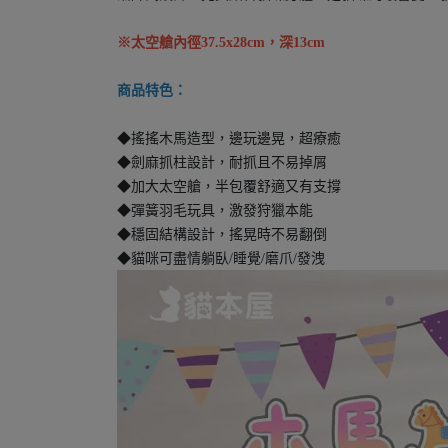
※太空艙內徑37.5x28cm，深13cm
商品特色：
◆搖搖木馬造型，邊玩邊晃，超療癒
◆劍麻抓柱設計，耐抓且不易掉屑
◆加大太空艙，半包覆舒適又有支撐
◆彈簧羽毛玩具，激發狩獵本能
◆穩固結構設計，搖晃時不易翻倒
◆貓咪可盡情躺臥/睡覺/磨爪/發洩