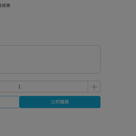
搖搖樂
立即購買