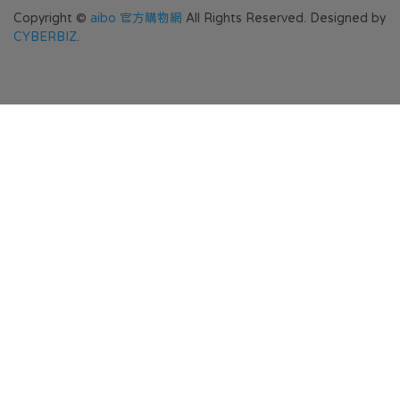
Copyright ©
aibo 官方購物網
All Rights Reserved.
Designed by
CYBERBIZ
.