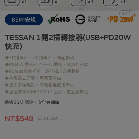
1
/
3
TESSAN 1開2插轉接器(USB+PD20W
快充)
◆3P插座x1，2P插座x1，轉面排列
◆USB-A 插孔+TYPE-C 插孔，多功能充電
◆90旋轉收納插頭，設計精巧方便收納
◆帶燈獨立開關，用電更自由
◆適用多種場景，滿足各種使用需求
◆通過安規認證(BSMI)，已投保產品責任險
通過BSMI認證，安全有保障
NT$549
NT$1,709