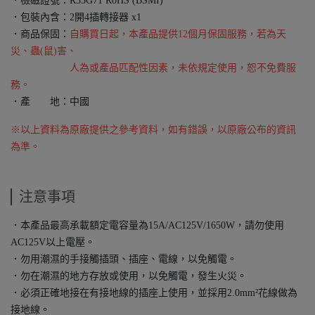
．檢磁證號：R33G71 RoHS (BSMI)
．包裝內含：2開4插轉接器 x1
．商品保固：
自購買日起，本產品提供12個月保固服務，若為天
災、蟲(鼠)害、
人為或產品匹配性因素，未依規定使用，恕不免費服
務。
．產 地：中國
※以上資料為原廠提供之參考資料，如有錯誤，以原廠公布的資訊
為準。
注意事項
．本產品最高承載額定電容量為15A/AC125V/1650W，請勿使用
AC125V以上電壓。
．勿用潮濕的手接觸插頭、插座、電線，以免觸電。
．勿在潮濕的地方存放或使用，以免觸電，發生火災。
．必須正確地接在有接地線的插座上使用，並採用2.0mm²花線做為
接地線。