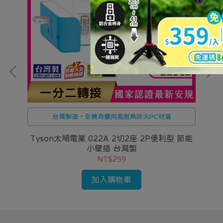
台灣製造，全機身體用高耐熱防火PC材質
用
Tyson太順電業 022A 2切2座 2P便利型 節能
【
小壁插 台灣製
NT$259
加入購物車