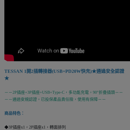
TESSAN 1開2插轉接器(USB+PD20W快充)★通過安全認證
★
－－2P插座+3P插座+USB+Type-C，多功能充電，90°折疊插頭－－
－－通過安規認證，已投保產品責任險，使用有保障－－
商品特色：
◆3P插座x1，2P插座x1，轉面排列