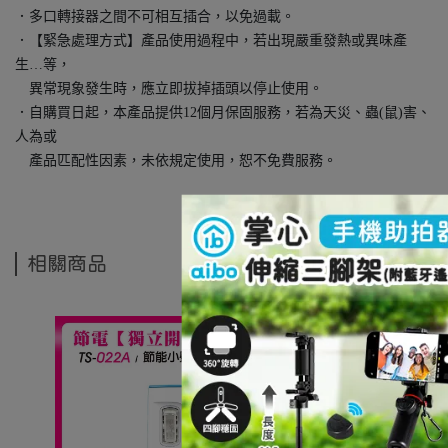
．多口轉接器之間不可相互插合，以免過載。
．【緊急處理方式】產品使用過程中，若出現嚴重發熱或異味產
生…等，
異常現象發生時，應立即拔掉插頭以停止使用。
．自購買日起，本產品提供12個月保固服務，若為天災、蟲(鼠)害、
人為或
產品匹配性因素，未依規定使用，恕不免費服務。
相關商品